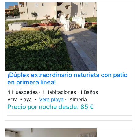
¡Dúplex extraordinario naturista con patio
en primera línea!
4 Huéspedes
· 1 Habitaciones
· 1 Baños
Vera Playa ·
Vera playa
· Almería
Precio por noche desde: 85 €