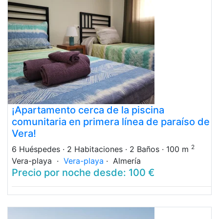
¡Apartamento cerca de la piscina
comunitaria en primera línea de paraíso de
Vera!
2
6 Huéspedes
· 2 Habitaciones
· 2 Baños
· 100 m
Vera-playa ·
Vera-playa
· Almería
Precio por noche desde: 100 €