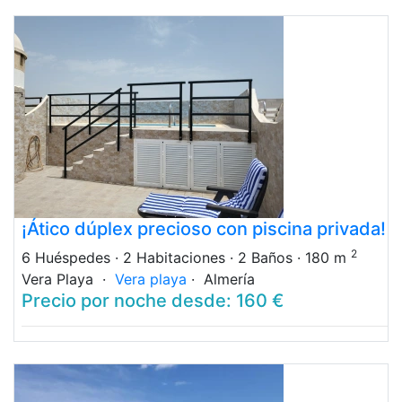
¡Ático dúplex precioso con piscina privada!
2
6 Huéspedes
· 2 Habitaciones
· 2 Baños
· 180 m
Vera Playa ·
Vera playa
· Almería
Precio por noche desde: 160 €