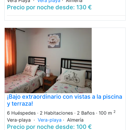
Vera Playa ·
Vera playa
· Almería
Precio por noche desde: 130 €
¡Bajo extraordinario con vistas a la piscina
y terraza!
2
6 Huéspedes
· 2 Habitaciones
· 2 Baños
· 100 m
Vera-playa ·
Vera-playa
· Almería
Precio por noche desde: 100 €