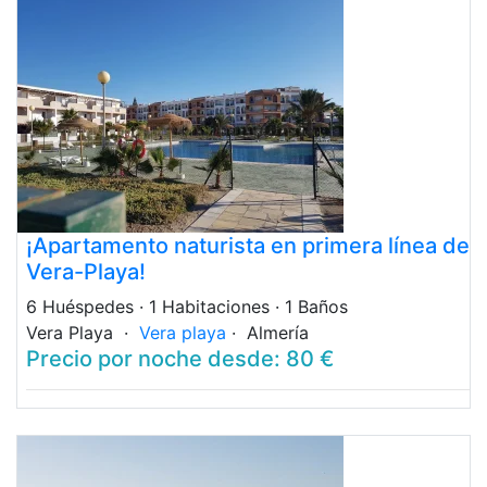
¡Apartamento naturista en primera línea de
Vera-Playa!
6 Huéspedes
· 1 Habitaciones
· 1 Baños
Vera Playa ·
Vera playa
· Almería
Precio por noche desde: 80 €