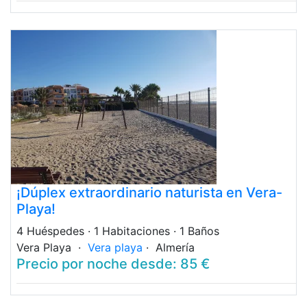
¡Dúplex extraordinario naturista en Vera-
Playa!
4 Huéspedes
· 1 Habitaciones
· 1 Baños
Vera Playa ·
Vera playa
· Almería
Precio por noche desde: 85 €