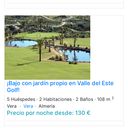
¡Bajo con jardín propio en Valle del Este
Golf!
2
5 Huéspedes
· 2 Habitaciones
· 2 Baños
· 108 m
Vera ·
Vera
· Almería
Precio por noche desde: 130 €