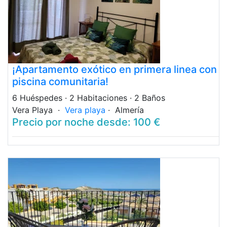
¡Apartamento exótico en primera linea con
piscina comunitaria!
6 Huéspedes
· 2 Habitaciones
· 2 Baños
Vera Playa ·
Vera playa
· Almería
Precio por noche desde: 100 €