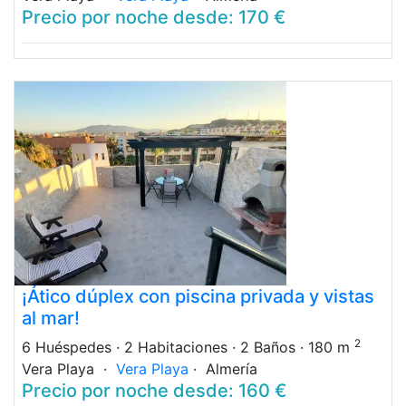
Precio por noche desde: 170 €
¡Ático dúplex con piscina privada y vistas
al mar!
2
6 Huéspedes
· 2 Habitaciones
· 2 Baños
· 180 m
Vera Playa ·
Vera Playa
· Almería
Precio por noche desde: 160 €