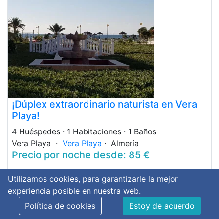
¡Dúplex extraordinario naturista en Vera
Playa!
4 Huéspedes
· 1 Habitaciones
· 1 Baños
Vera Playa ·
Vera Playa
· Almería
Precio por noche desde: 85 €
Utilizamos cookies, para garantizarle la mejor
experiencia posible en nuestra web.
Política de cookies
Estoy de acuerdo