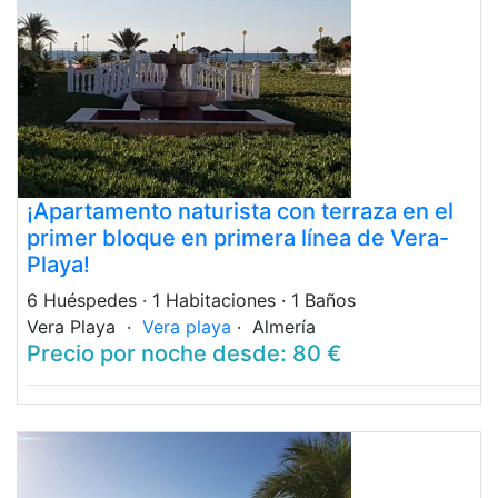
¡Apartamento naturista con terraza en el
primer bloque en primera línea de Vera-
Playa!
6 Huéspedes
· 1 Habitaciones
· 1 Baños
Vera Playa ·
Vera playa
· Almería
Precio por noche desde: 80 €