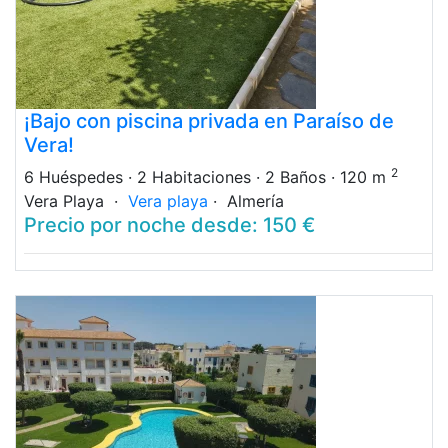
¡Bajo con piscina privada en Paraíso de
Vera!
2
6 Huéspedes
· 2 Habitaciones
· 2 Baños
· 120 m
Vera Playa ·
Vera playa
· Almería
Precio por noche desde: 150 €