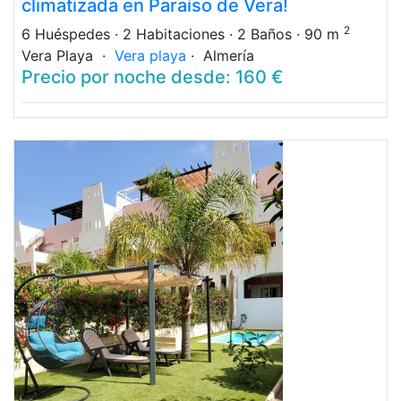
climatizada en Paraíso de Vera!
2
6 Huéspedes
· 2 Habitaciones
· 2 Baños
· 90 m
Vera Playa ·
Vera playa
· Almería
Precio por noche desde: 160 €