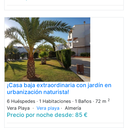
¡Casa baja extraordinaria con jardín en
urbanización naturista!
2
6 Huéspedes
· 1 Habitaciones
· 1 Baños
· 72 m
Vera Playa ·
Vera playa
· Almería
Precio por noche desde: 85 €