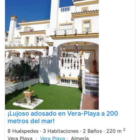
¡Lujoso adosado en Vera-Playa a 200
metros del mar!
2
8 Huéspedes
· 3 Habitaciones
· 2 Baños
· 220 m
Vera Playa ·
Vera Playa
· Almería