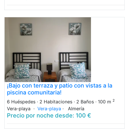
¡Bajo con terraza y patio con vistas a la
piscina comunitaria!
2
6 Huéspedes
· 2 Habitaciones
· 2 Baños
· 100 m
Vera-playa ·
Vera-playa
· Almería
Precio por noche desde: 100 €