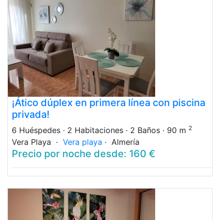
¡Ático dúplex en primera línea con piscina
privada!
2
6 Huéspedes
· 2 Habitaciones
· 2 Baños
· 90 m
Vera Playa ·
Vera playa
· Almería
Precio por noche desde: 160 €