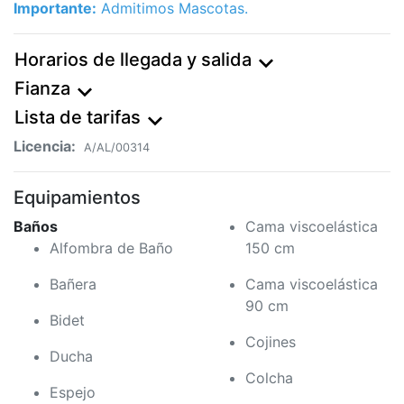
Importante:
Admitimos Mascotas.
Horarios de llegada y salida
expand_more
Fianza
expand_more
Lista de tarifas
expand_more
Licencia:
A/AL/00314
Equipamientos
Baños
Cama viscoelástica
Alfombra de Baño
150 cm
Bañera
Cama viscoelástica
90 cm
Bidet
Cojines
Ducha
Colcha
Espejo