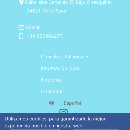
location_on
Calle Islas Canarias 17, Bajo O (esquina)
04621
Vera Playa
mail_outline
Enviar
phone_iphone
+34
950968277
Consultas Adicionales
Información local
Nosotros
Contactar
language
Español
Utilizamos cookies, para garantizarle la mejor
experiencia posible en nuestra web.
© 2026 AlquilerplayasdeVera
Aviso legal