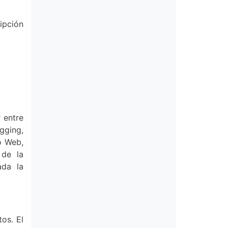
ipción
 entre
gging,
io Web,
 de la
ada la
os. El