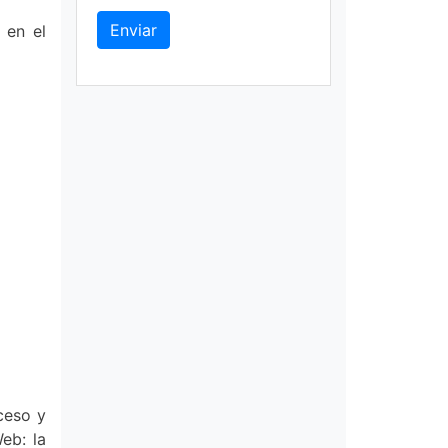
Enviar
 en el
ceso y
eb: la