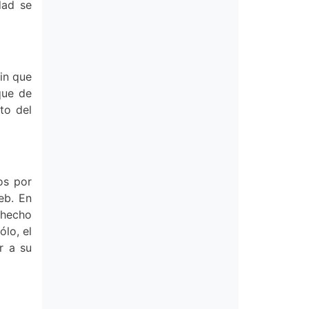
dad se
in que
que de
to del
os por
eb. En
 hecho
ólo, el
r a su