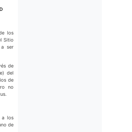
AD
de los
 Sitio
 a ser
vés de
e) del
ios de
ero no
us.
 a los
uno de