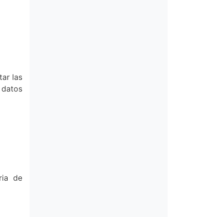
ar las
 datos
ria de