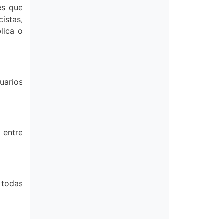
es que
istas,
lica o
uarios
 entre
a todas