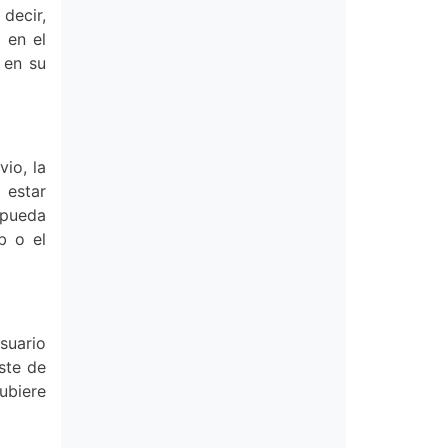
decir,
 en el
 en su
io, la
 estar
 pueda
b o el
Usuario
ste de
ubiere