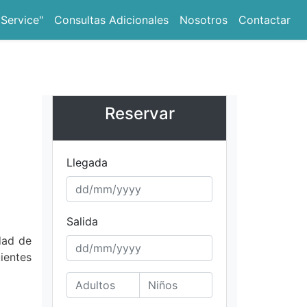
 Service"
Consultas Adicionales
Nosotros
Contactar
Reservar
Llegada
Salida
dad de
uientes